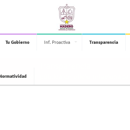
Tu Gobierno
Inf. Proactiva
Transparencia
Transparencia
 información pública de oficio relacionada
Normatividad