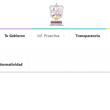
Tu Gobierno
Inf. Proactiva
Transparencia
Transparencia
 información pública de oficio relacionada
Normatividad