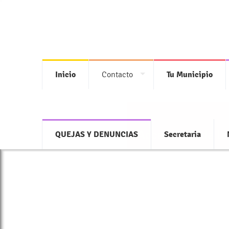
Inicio
Contacto
Tu Municipio
Accede a toda la
QUEJAS Y DENUNCIAS
Secretaria