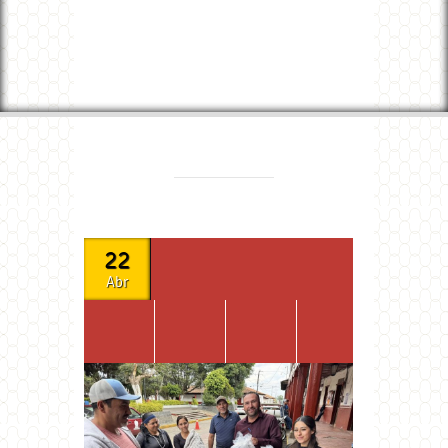
22
Abr