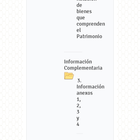
de
bienes
que
comprenden
el
Patrimonio
Información
Complementaria
3.
Información
anexos
1,
2,
3
y
4