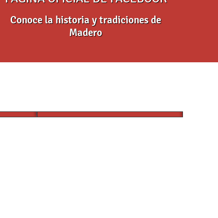
Conoce la historia y tradiciones de
Madero
próximamente dará inicio la
 11:00
obra de mejoramiento de la
Las a
cancha deportiva.
electr