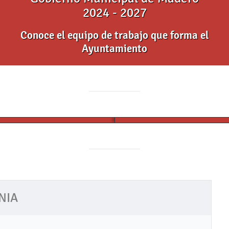
2024 - 2027
Conoce el equipo de trabajo que forma el
Ayuntamiento
os de jardinería y
tercera clase de zumba,
imiento en la Plaza
próximo miércoles a las
pal
a.m.
NIA